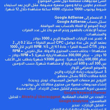
أنشئ فيديوهات منتظمة حول نفس الموضوع.
استخدم عناوين جذابة وصور مصغرة مشوقة.
فعّل الربح بعد استيفاء
شروط يوتيوب (1000 مشترك، 4000 ساعة مشاهدة خلال 12 شهر).
3. الانضمام إلى
Google AdSense
سجّل حساب
Google AdSense
.
اربط الموقع أو القناة بالحساب بعد الموافقة.
ستبدأ الإعلانات بالظهور ويتم الدفع بناءً على عدد النقرات
والمشاهدات.
4. تقدير عدد الزيارات المطلوبة للربح بـ 3000 دولار
يعتمد الربح على عدة عوامل:
CPC
(سعر النقرة) – مثلًا 0.2 إلى 2
دولار.
CTR
(نسبة النقر) – عادةً 1% إلى 5%.
RPM
(الربح لكل 1000
مشاهدة) – يختلف حسب المحتوى والدولة.
مثال تقريبي:
RPM =
10
دولار → تحتاج 300,000 مشاهدة/زيارة شهريًا.
RPM = 5
دولار →
تحتاج 600,000 زيارة شهريًا.
تحقيق 3000$ شهريًا يتطلب على الأغلب
بين 300 ألف و 600 ألف زيارة أو مشاهدة شهريًا، حسب الدومين
والموقع الجغرافي للزوار.
5. استراتيجيات زيادة الزيارات والربح
كتابة مقالات
SEO
بشكل منتظم.
الترويج عبر منصات التواصل (فيسبوك، تويتر، ريديت).
إنشاء فيديوهات قصيرة من محتوى مقالاتك على يوتيوب.
تحسين تجربة المستخدم لتقليل معدل الارتداد.
أدوات مفيدة
Google Keyword Planner
– للبحث عن الكلمات المفتاحية.
Ubersuggest
أو
Ahrefs
– لتحليل
المنافسين.
Google Analytics
– لتحليل الزيارات.
تحذير
لا تستخدم طرقًا احتيالية لزيادة النقرات.