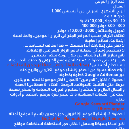
عدد الزوار اليومي
المجال
الربح الشهري التقريبي من أدسنس
1,000
مدونة عامة
10 - 30 دولار
10,000 تقنية
300 - 800 دولار
100,000
تمويل واستثمار 3000 - 10,000+ دولار
تختلف الأرباح حسب الموقع الجغرافي للزوار، الدومين، والمنافسة
الإعلانية.
نصائح إضافية
لا تنقر على إعلاناتك أبدًا بنفسك — هذا مخالف للسياسات.
لا تستخدم وسائل مضللة لدفع الزوار للنقر على الإعلانات.
تابع تقارير الأداء بانتظام من خلال لوحة تحكم أدسنس.
هل ترغب في خطوات عملية لبدء موقع إلكتروني وتحقيق الدخل منه
باستخدام أدسنس؟
يمكنك دائما التواصل معنا لمزيد من المعلومات
إليك خطة عملية من الصفر لإنشاء موقع إلكتروني والربح منه
عبر
Google AdSense
خطوة بخطوة:
الخطوة 1: اختيار "الدومين" (المجال)
اختر موضوعًا تهتم به ويكون
مربحًا، مثل:
التقنية (الهواتف، البرمجة، الذكاء الاصطناعي)
الصحة
والجمال
المال والاستثمار
التعليم والدورات
السياحة والسفر
نصيحة:
ابحث عن الكلمات المفتاحية ذات سعر نقرة مرتفع باستخدام أدوات
مثل:
Google Keyword Planner
Ubersuggest
الخطوة 2: إنشاء الموقع الإلكتروني
حجز دومين (اسم الموقع)
أمثلة:
GoDaddy
–
Namecheap
–
Google Domains
اختر اسمًا بسيطًا وسهل التذكر.
حجز استضافة
استضافة مواقع
مثل: