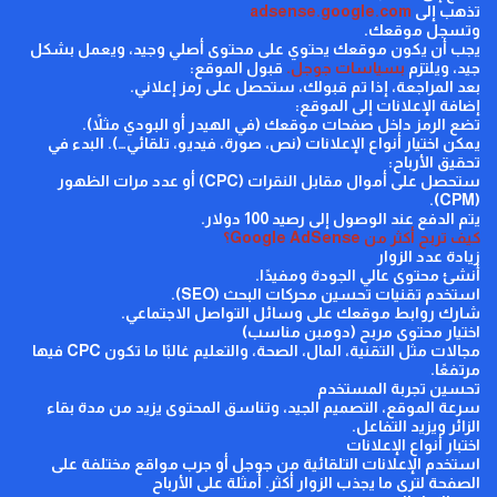
تذهب إلى
adsense.google.com
وتسجل موقعك.
يجب أن يكون موقعك يحتوي على محتوى أصلي وجيد، ويعمل بشكل
جيد، ويلتزم
بسياسات جوجل
.
قبول الموقع:
بعد المراجعة، إذا تم قبولك، ستحصل على رمز إعلاني.
إضافة الإعلانات إلى الموقع:
تضع الرمز داخل صفحات موقعك (في الهيدر أو البودي مثلاً).
يمكن اختيار أنواع الإعلانات (نص، صورة، فيديو، تلقائي…).
البدء في
تحقيق الأرباح:
ستحصل على أموال مقابل النقرات (
CPC
) أو عدد مرات الظهور
).
CPM
(
يتم الدفع عند الوصول إلى رصيد 100 دولار.
كيف تربح أكثر من
Google AdSense
؟
زيادة عدد الزوار
أنشئ محتوى عالي الجودة ومفيدًا.
استخدم تقنيات تحسين محركات البحث (
SEO
).
شارك روابط موقعك على وسائل التواصل الاجتماعي.
اختيار محتوى مربح (دومبن مناسب)
مجالات مثل التقنية، المال، الصحة، والتعليم غالبًا ما تكون
CPC
فيها
مرتفعًا.
تحسين تجربة المستخدم
سرعة الموقع، التصميم الجيد، وتناسق المحتوى يزيد من مدة بقاء
الزائر ويزيد التفاعل.
اختبار أنواع الإعلانات
استخدم الإعلانات التلقائية من جوجل أو جرب مواقع مختلفة على
الصفحة لترى ما يجذب الزوار أكثر.
أمثلة على الأرباح