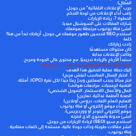
المقال).
جرب "الإعلانات التلقائية" من جوجل.
راقب أداء الإعلانات من لوحة التحكم.
الخطوة 7: زيادة الزيارات
شارك المقالات على السوشيال ميديا.
أنشئ قناة يوتيوب مرتبطة بموقعك.
استخدم
SEO
لتحسين ظهور موقعك في جوجل.
أرباحك تبدأ من هنا!
كلما:
زادت زياراتك
كان محتواك مستهدفًا
وكانت الإعلانات جذابة
ستبدأ الأرباح بالزيادة تدريجيًا.
مع محتوى عالي الجودة ومربح.
تذكر دائما يمكنك التواصل معنا لطلب الاستشارة
إليك خطة عملية لتحقيق هذا الهدف:
1. اختيار المجال المناسب (نيتش مربح)
اختر مجالًا يجذب المعلنين ويدرّ ربحًا جيدًا لكل نقرة (
CPC
). أمثلة:
التقنية (برمجيات، مراجعات هواتف)
المال والأعمال (الاستثمار، التمويل الشخصي)
الصحة (أنظمة غذائية، تمارين)
التعليم (تعلم اللغات، دروس أونلاين)
2. إنشاء موقع إلكتروني أو قناة يوتيوب
موقع إلكتروني (بلوجر أو ووردبريس):
أنشئ مدونة بالمحتوى الذي اخترته.
استخدم سيو (
SEO
) لزيادة الزيارات من جوجل.
انشر مقالات طويلة وذات جودة عالية، مستندة إلى كلمات مفتاحية.
قناة يوتيوب: