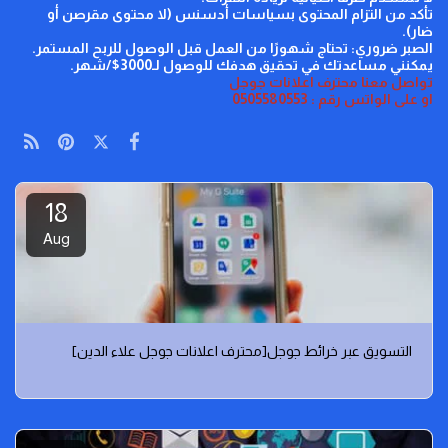
تأكد من التزام المحتوى بسياسات أدسنس (لا محتوى مقرصن أو
ضار).
الصبر ضروري: تحتاج شهورًا من العمل قبل الوصول للربح المستمر.
يمكنني مساعدتك في تحقيق هدفك للوصول لـ3000$/شهر.
تواصل معنا محترف اعلانات جوجل
او على الواتس رقم : 0505580553
18
Aug
التسويق عبر خرائط جوجل[محترف اعلانات جوجل علاء الدين]