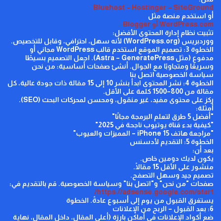
Bluehost
–
Hostinger
–
SiteGround
أو استخدم منصة مثل
WordPress.com
أو
Blogger
تثبيت نظام إدارة المحتوى
الأفضل:
ووردبريس (
WordPress.org
)
لأنه سهل، احترافي، وقابل للتخصيص.
الخطوة 3: تصميم الموقع
استخدم قالب
WordPress
مجاني أو
مدفوع (مثل
Astra – GeneratePress
).
اجعل التصميم بسيطًا
وسريعًا ومتجاوبًا مع الجوال.
أنشئ صفحات أساسية:
من نحن
سياسة الخصوصية
اتصل بنا
الخطوة 4: نشر المحتوى
ابدأ بنشر 10 إلى 15 مقالة ذات جودة عالية، كل
مقالة من 800–1500 كلمة على الأقل.
ركز على محتوى مفيد، غير منقول، ومحسن لمحركات البحث (
SEO
).
أمثلة:
"أفضل 5 طرق لتعلم البرمجة مجانًا"
"كيفية بدء قناة يوتيوب ناجحة في 2025"
"مراجعة هاتف
iPhone 15
– المميزات والعيوب"
الخطوة 5: التقديم لأدسنس
بعد أن:
يكون لديك دومين خاص.
منشور على الأقل 15 مقالًا.
تصميم جيد وسهل التصفح.
صفحات "من نحن" و"اتصل بنا" وسياسة الخصوصية.
قم بالتقديم في:
/
https://adsense.google.com/start
يستغرق القبول من يوم إلى أسبوع عادةً.
الخطوة
6: بعد القبول – الربح من الإعلانات
ضع أكواد الإعلانات في أماكن بارزة (أعلى المقال، داخل المقال، نهاية