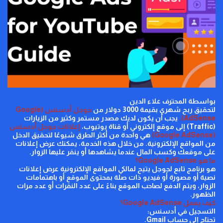
بواسطة المحترف علاء الدين
لتحقيق ربح شهري بقيمة 3000 دولار من
جوجل أدسنس (Google
AdSense)،
يجب أن يكون لديك مصدر مستمر وكثير من الزيارات
(
Traffic
) إلى موقع إلكتروني أو قناة يوتيوب،
إعلانات جوجل أدسنس
(
Google AdSense
)
هي واحدة من أكثر الطرق شيوعًا لتحقيق الدخل
من المواقع الإلكترونية. من خلال هذه الخدمة، يمكنك عرض إعلانات
على موقعك وكسب المال عندما يشاهدها أو ينقر عليها الزوار.
ما هو
Google AdSense
؟
هو برنامج تابع لجوجل يتيح لمالكي المواقع الإلكترونية عرض إعلانات
نصية أو مصورة أو فيديو ذات صلة بمحتوى الموقع أو باهتمامات
الزوار، ويتم الدفع لصاحب الموقع بناءً على عدد النقرات أو عدد مرات
الظهور.
كيف يعمل
Google AdSense
؟
التسجيل في أدسنس:
تحتاج إلى حساب
Gmail
.