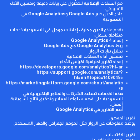
مع
الحملات الإعلانية
للحصول على بيانات دقيقة وتحسين الأداء
التسويقي.
علاء الدين خبير
Google Ads
و
Google Analytics
في
السعودية
يقدم
علاء الدين محترف إعلانات جوجل في السعودية
خدمات
متكاملة تشمل:
إعداد Google Analytics 4
ربط Google Analytics مع Google Ads
تحليل بيانات الزوار
تحسين أداء الحملات الإعلانية
إعداد تقارير احترافية لقياس الأداء
https://developers.google.com/analytics?hl=ar
https://support.google.com/analytics/?
hl=en#topic=14090456
https://marketingplatform.google.com/about/analytic
s/
هذه الخدمات تساعد الشركات والمتاجر الإلكترونية في
السعودية على فهم سلوك العملاء وتحقيق نتائج تسويقية
أفضل.
أهم التقارير في
Google Analytics
تقرير الجمهور
يوضح معلومات عن الزوار مثل الموقع الجغرافي والجهاز المستخدم.
تقرير الاكتساب