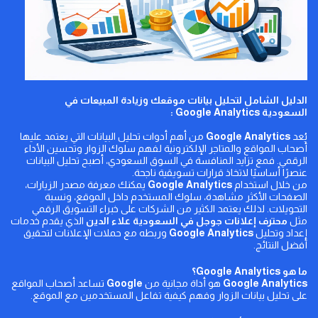
الدليل الشامل لتحليل بيانات موقعك وزيادة المبيعات في
السعودية
Google Analytics
:
يُعد
Google Analytics
من أهم أدوات تحليل البيانات التي يعتمد عليها
أصحاب المواقع والمتاجر الإلكترونية لفهم سلوك الزوار وتحسين الأداء
الرقمي. فمع تزايد المنافسة في السوق السعودي، أصبح تحليل البيانات
عنصرًا أساسيًا لاتخاذ قرارات تسويقية ناجحة.
من خلال استخدام
Google Analytics
يمكنك معرفة مصدر الزيارات،
الصفحات الأكثر مشاهدة، سلوك المستخدم داخل الموقع، ونسبة
التحويلات. لذلك يعتمد الكثير من الشركات على خبراء التسويق الرقمي
مثل
محترف إعلانات جوجل في السعودية
علاء الدين
الذي يقدم خدمات
إعداد وتحليل
Google Analytics
وربطه مع حملات الإعلانات لتحقيق
أفضل النتائج.
ما هو
Google Analytics
؟
Google Analytics
هو أداة مجانية من
Google
تساعد أصحاب المواقع
على تحليل بيانات الزوار وفهم كيفية تفاعل المستخدمين مع الموقع.